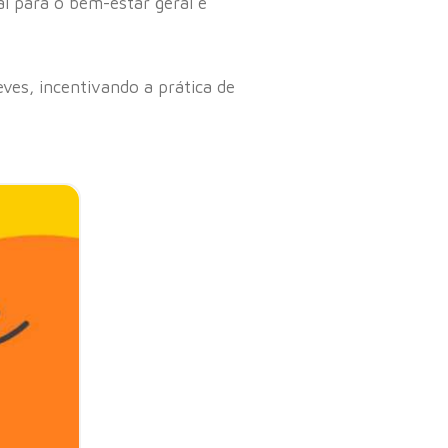
l para o bem-estar geral e
es, incentivando a prática de